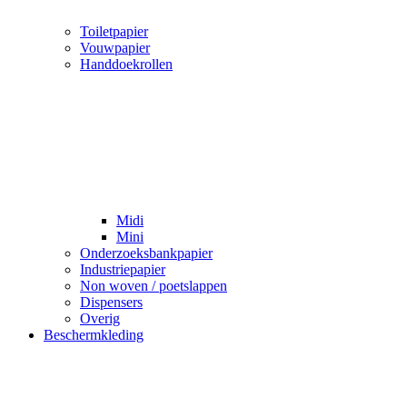
Toiletpapier
Vouwpapier
Handdoekrollen
Midi
Mini
Onderzoeksbankpapier
Industriepapier
Non woven / poetslappen
Dispensers
Overig
Beschermkleding