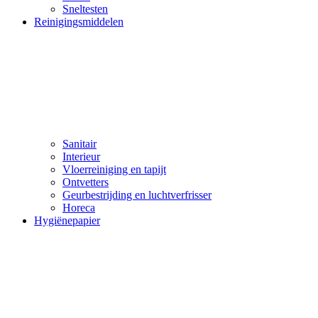
Sneltesten
Reinigingsmiddelen
Sanitair
Interieur
Vloerreiniging en tapijt
Ontvetters
Geurbestrijding en luchtverfrisser
Horeca
Hygiënepapier