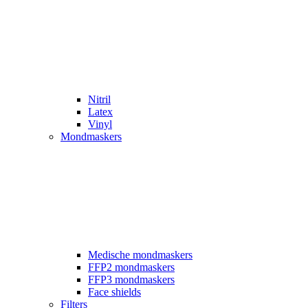
Nitril
Latex
Vinyl
Mondmaskers
Medische mondmaskers
FFP2 mondmaskers
FFP3 mondmaskers
Face shields
Filters