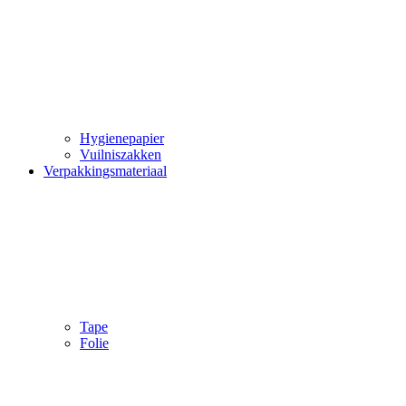
Hygienepapier
Vuilniszakken
Verpakkingsmateriaal
Tape
Folie