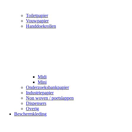
Toiletpapier
Vouwpapier
Handdoekrollen
Midi
Mini
Onderzoeksbankpapier
Industriepapier
Non woven / poetslappen
Dispensers
Overig
Beschermkleding