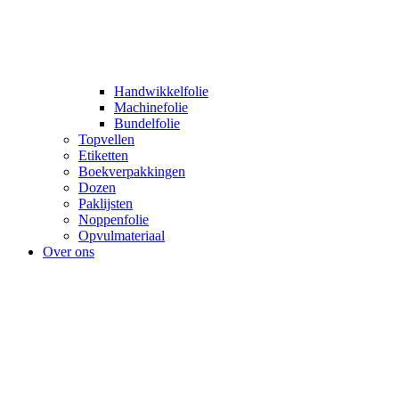
Handwikkelfolie
Machinefolie
Bundelfolie
Topvellen
Etiketten
Boekverpakkingen
Dozen
Paklijsten
Noppenfolie
Opvulmateriaal
Over ons