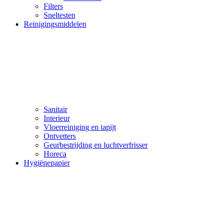
Filters
Sneltesten
Reinigingsmiddelen
Sanitair
Interieur
Vloerreiniging en tapijt
Ontvetters
Geurbestrijding en luchtverfrisser
Horeca
Hygiënepapier