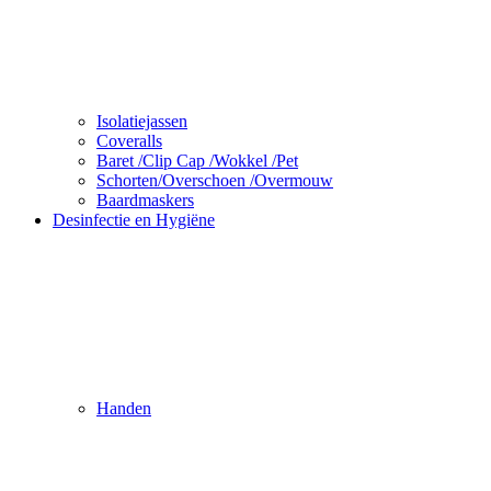
Isolatiejassen
Coveralls
Baret /Clip Cap /Wokkel /Pet
Schorten/Overschoen /Overmouw
Baardmaskers
Desinfectie en Hygiëne
Handen