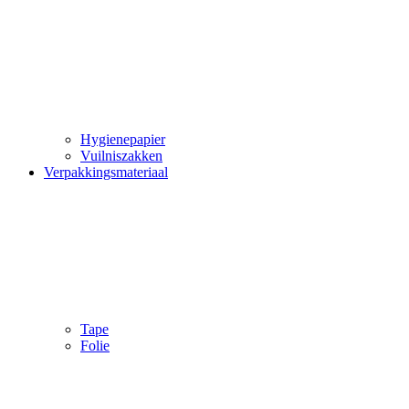
Hygienepapier
Vuilniszakken
Verpakkingsmateriaal
Tape
Folie