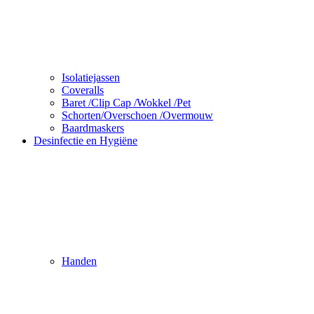
Isolatiejassen
Coveralls
Baret /Clip Cap /Wokkel /Pet
Schorten/Overschoen /Overmouw
Baardmaskers
Desinfectie en Hygiëne
Handen