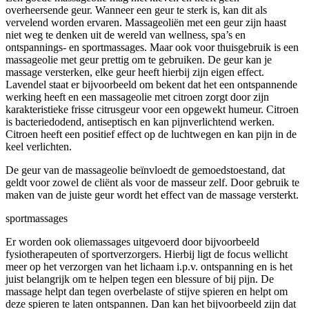
overheersende geur. Wanneer een geur te sterk is, kan dit als
vervelend worden ervaren. Massageoliën met een geur zijn haast
niet weg te denken uit de wereld van wellness, spa’s en
ontspannings- en sportmassages. Maar ook voor thuisgebruik is een
massageolie met geur prettig om te gebruiken. De geur kan je
massage versterken, elke geur heeft hierbij zijn eigen effect.
Lavendel staat er bijvoorbeeld om bekent dat het een ontspannende
werking heeft en een massageolie met citroen zorgt door zijn
karakteristieke frisse citrusgeur voor een opgewekt humeur. Citroen
is bacteriedodend, antiseptisch en kan pijnverlichtend werken.
Citroen heeft een positief effect op de luchtwegen en kan pijn in de
keel verlichten.
De geur van de massageolie beïnvloedt de gemoedstoestand, dat
geldt voor zowel de cliënt als voor de masseur zelf. Door gebruik te
maken van de juiste geur wordt het effect van de massage versterkt.
sportmassages
Er worden ook oliemassages uitgevoerd door bijvoorbeeld
fysiotherapeuten of sportverzorgers. Hierbij ligt de focus wellicht
meer op het verzorgen van het lichaam i.p.v. ontspanning en is het
juist belangrijk om te helpen tegen een blessure of bij pijn. De
massage helpt dan tegen overbelaste of stijve spieren en helpt om
deze spieren te laten ontspannen. Dan kan het bijvoorbeeld zijn dat