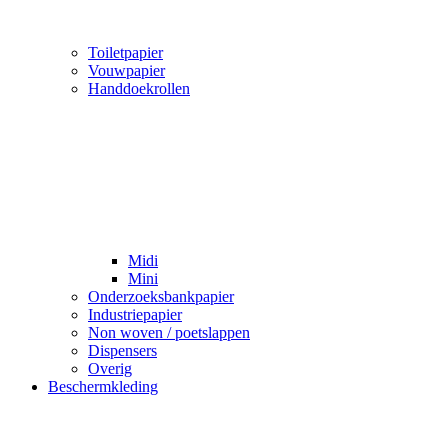
Toiletpapier
Vouwpapier
Handdoekrollen
Midi
Mini
Onderzoeksbankpapier
Industriepapier
Non woven / poetslappen
Dispensers
Overig
Beschermkleding