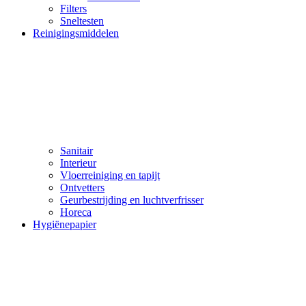
Filters
Sneltesten
Reinigingsmiddelen
Sanitair
Interieur
Vloerreiniging en tapijt
Ontvetters
Geurbestrijding en luchtverfrisser
Horeca
Hygiënepapier