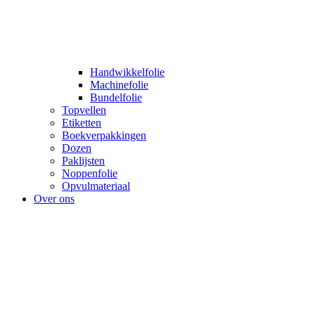
Handwikkelfolie
Machinefolie
Bundelfolie
Topvellen
Etiketten
Boekverpakkingen
Dozen
Paklijsten
Noppenfolie
Opvulmateriaal
Over ons