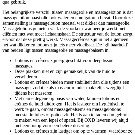
qua gebruik.
Het belangrijkste verschil tussen massageolie en massagelotion is dat
massagelotion naast olie ook water en emulgatoren bevat. Door deze
samenstelling is massagelotion meestal wat dikker dan massageolie.
Massagelotions genieten vaak de voorkeur wanneer je werkt met
cliënten met wat meer lichaamshaar. De structuur van de lotion zorgt
ervoor dat deze prettig werkt. Massagecrèmes zijn in het algemeen
net wat dikker en lotions zijn iets meer vloeibaar. De ‘glijbaarheid’
van beiden ligt tussen massageolie en massagebalsem in.
Lotions en crèmes zijn erg geschikt voor deep tissue
massages.
Deze plakken niet en zijn gemakkelijk van de huid te
verwijderen.
Lotions en crèmes bieden meer stabiliteit dan olie tijdens een
massage, zodat je als masseur minder makkelijk wegglijdt
tijdens het masseren.
Met name degene op basis van water, kunnen lotions en
crèmes de huid uitdrogen. Het is lastiger om hygiënisch te
werk te gaan, omdat massagebalsems en massagelotions
meestal in tubes of potten zit. Het is aan te raden dan gebruik
te maken van een lepel of spatel. Bij OXD leveren wij altijd
met een pomp voor een betere dosering.
Lotions en crèmes zijn lastiger om op te warmen, waardoor ze